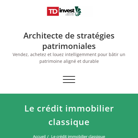
Skip
to
content
Architecte de stratégies
patrimoniales
Vendez, achetez et louez intelligemment pour bâtir un
patrimoine aligné et durable
Afficher/masquer
la
navigation
Le crédit immobilier
classique
Accueil
Le crédit immobilier classique