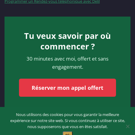
Programmer un Rendez-vous téléphonique avec Delil
Tu veux savoir par où
commencer ?
30 minutes avec moi, offert et sans
engagement.
Réserver mon appel offert
Nous utilisons des cookies pour vous garantir la meilleure
expérience sur notre site web. Si vous continuez à utiliser ce site,
nous supposerons que vous en êtes satisfait.
Proudly powered by
WordPress
| Theme:
SpicePress
by SpiceThemes