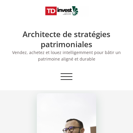
Skip
to
content
Architecte de stratégies
patrimoniales
Vendez, achetez et louez intelligemment pour bâtir un
patrimoine aligné et durable
Afficher/masquer
la
navigation