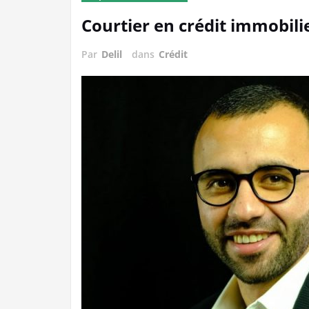
Courtier en crédit immobili
Par
Delil
dans
Crédit