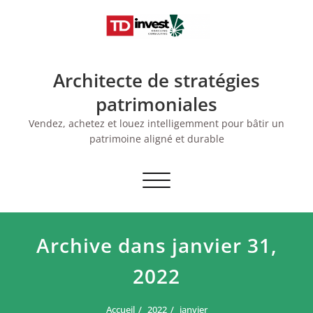
Skip
to
content
Architecte de stratégies
patrimoniales
Vendez, achetez et louez intelligemment pour bâtir un
patrimoine aligné et durable
Afficher/masquer
la
navigation
Archive dans janvier 31,
2022
Accueil
2022
janvier