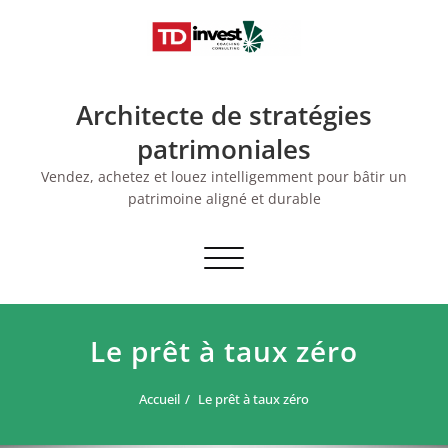
Skip
to
content
Architecte de stratégies
patrimoniales
Vendez, achetez et louez intelligemment pour bâtir un
patrimoine aligné et durable
Afficher/masquer
la
navigation
Le prêt à taux zéro
Accueil
Le prêt à taux zéro