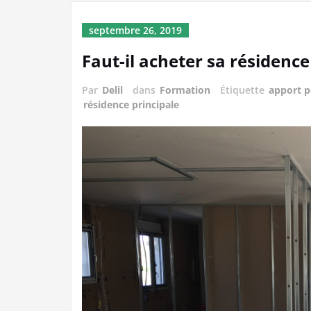
septembre 26, 2019
Faut-il acheter sa résidence
Par
Delil
dans
Formation
Étiquette
apport p
résidence principale