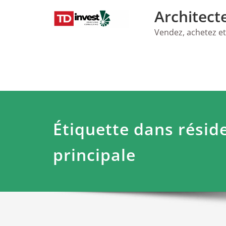
Skip
Architect
to
content
Vendez, achetez et
Étiquette dans résid
principale