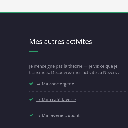
Mes autres activités
Je n’enseigne pas la théorie — je vis ce que je
transmets. Découvrez mes activités à Nevers :
→ Ma conciergerie
→ Mon café-laverie
→ Ma laverie Dupont