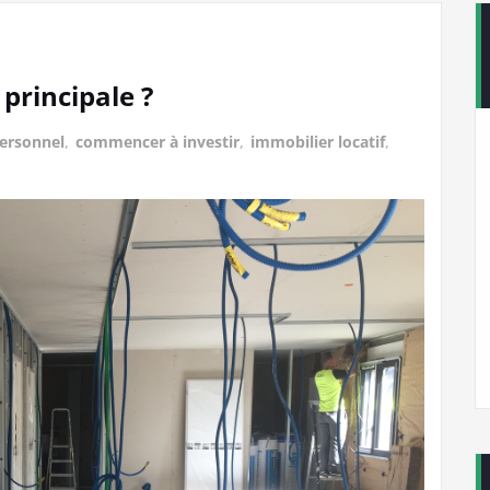
 principale ?
ersonnel
,
commencer à investir
,
immobilier locatif
,