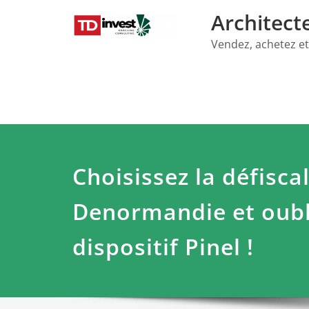
Skip
Architect
to
content
Vendez, achetez et
Choisissez la défisca
Denormandie et oubl
dispositif Pinel !