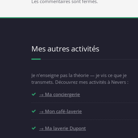
Les commentaires sont fermés.
Mes autres activités
Je n’enseigne pas la théorie — je vis ce que je
transmets. Découvrez mes activités à Nevers :
→ Ma conciergerie
→ Mon café-laverie
→ Ma laverie Dupont