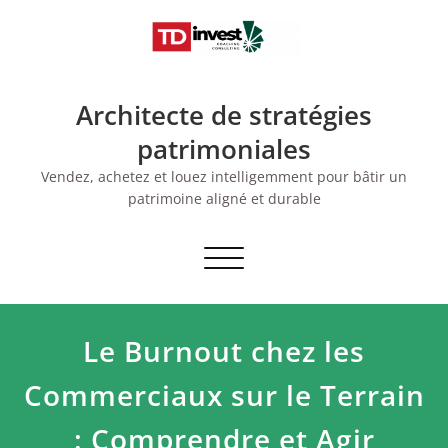
Skip
to
content
Architecte de stratégies
patrimoniales
Vendez, achetez et louez intelligemment pour bâtir un
patrimoine aligné et durable
Afficher/masquer
la
navigation
Le Burnout chez les
Commerciaux sur le Terrain
: Comprendre et Agir