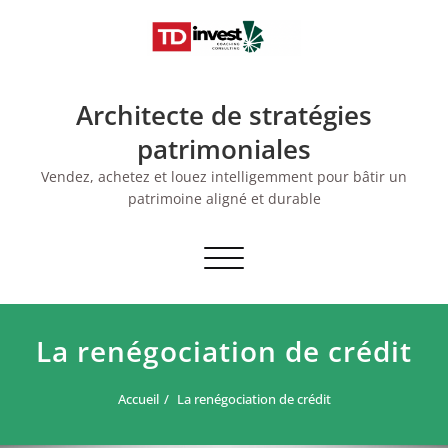
Skip
to
content
Architecte de stratégies
patrimoniales
Vendez, achetez et louez intelligemment pour bâtir un
patrimoine aligné et durable
Afficher/masquer
la
navigation
La renégociation de crédit
Accueil
La renégociation de crédit