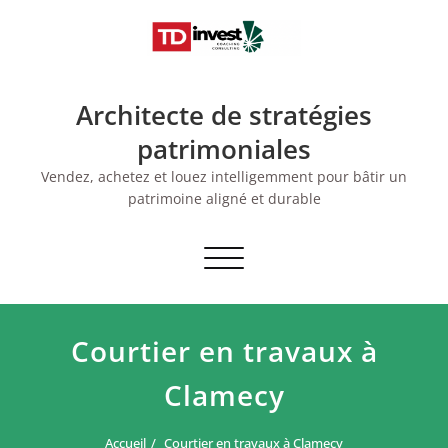
Skip
to
content
Architecte de stratégies
patrimoniales
Vendez, achetez et louez intelligemment pour bâtir un
patrimoine aligné et durable
Afficher/masquer
la
navigation
Courtier en travaux à
Clamecy
Accueil
Courtier en travaux à Clamecy