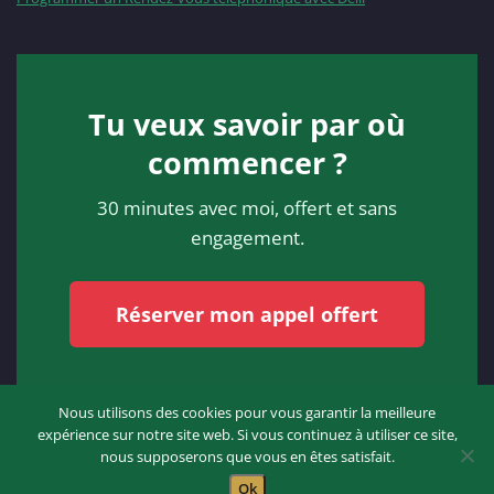
Tu veux savoir par où
commencer ?
30 minutes avec moi, offert et sans
engagement.
Réserver mon appel offert
Nous utilisons des cookies pour vous garantir la meilleure
expérience sur notre site web. Si vous continuez à utiliser ce site,
nous supposerons que vous en êtes satisfait.
Proudly powered by
WordPress
| Theme:
SpicePress
by SpiceThemes
Ok