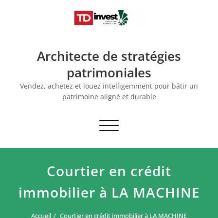
Skip
to
content
Architecte de stratégies
patrimoniales
Vendez, achetez et louez intelligemment pour bâtir un
patrimoine aligné et durable
Afficher/masquer
la
navigation
Courtier en crédit
immobilier à LA MACHINE
Accueil
Courtier en crédit immobilier à LA MACHINE