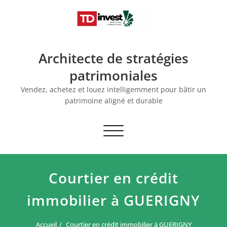
Skip
to
content
Architecte de stratégies
patrimoniales
Vendez, achetez et louez intelligemment pour bâtir un
patrimoine aligné et durable
Afficher/masquer
la
navigation
Courtier en crédit
immobilier à GUERIGNY
Accueil
Courtier en crédit immobilier à GUERIGNY