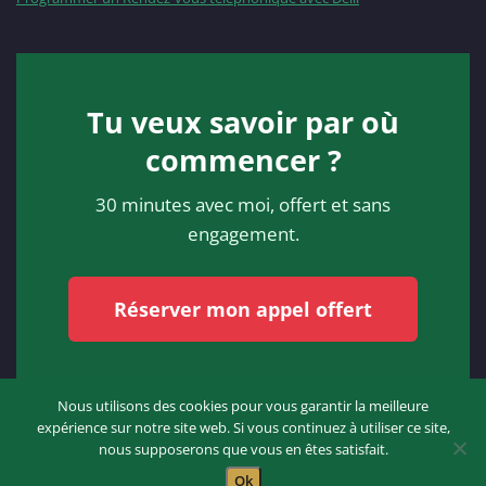
Tu veux savoir par où
commencer ?
30 minutes avec moi, offert et sans
engagement.
Réserver mon appel offert
Nous utilisons des cookies pour vous garantir la meilleure
expérience sur notre site web. Si vous continuez à utiliser ce site,
nous supposerons que vous en êtes satisfait.
Proudly powered by
WordPress
| Theme:
SpicePress
by SpiceThemes
Ok