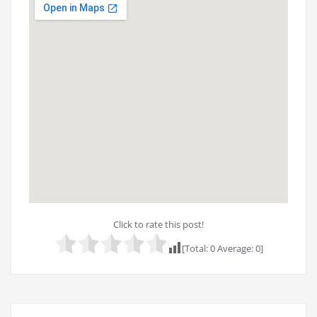
Click to rate this post!
[Total:
0
Average:
0
]