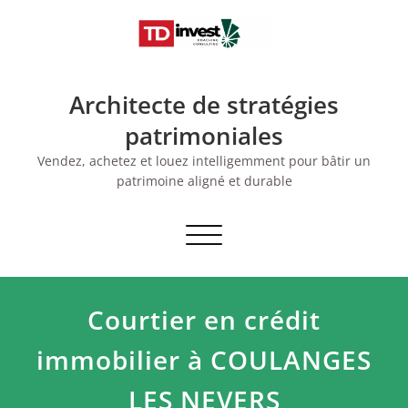
Skip
to
content
Architecte de stratégies
patrimoniales
Vendez, achetez et louez intelligemment pour bâtir un
patrimoine aligné et durable
Afficher/masquer
la
navigation
Courtier en crédit
immobilier à COULANGES
LES NEVERS